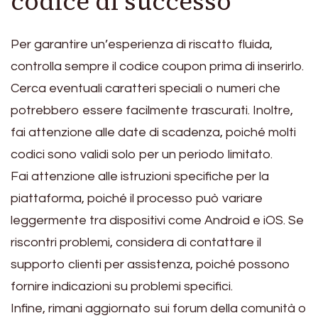
codice di successo
Per garantire un’esperienza di riscatto fluida,
controlla sempre il codice coupon prima di inserirlo.
Cerca eventuali caratteri speciali o numeri che
potrebbero essere facilmente trascurati. Inoltre,
fai attenzione alle date di scadenza, poiché molti
codici sono validi solo per un periodo limitato.
Fai attenzione alle istruzioni specifiche per la
piattaforma, poiché il processo può variare
leggermente tra dispositivi come Android e iOS. Se
riscontri problemi, considera di contattare il
supporto clienti per assistenza, poiché possono
fornire indicazioni su problemi specifici.
Infine, rimani aggiornato sui forum della comunità o