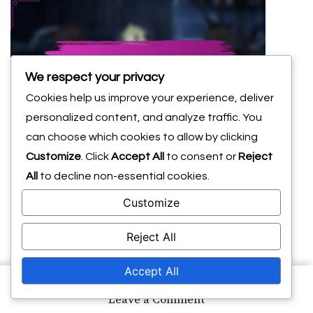
We respect your privacy
Cookies help us improve your experience, deliver
personalized content, and analyze traffic. You
can choose which cookies to allow by clicking
Customize
. Click
Accept All
to consent or
Reject
CODICI COUPON DI EPIC SEVEN
All
to decline non-essential cookies.
Codici Coupon di Epic Seven per
Customize
Skystones
Reject All
Accept All
on
Leave a Comment
Codici