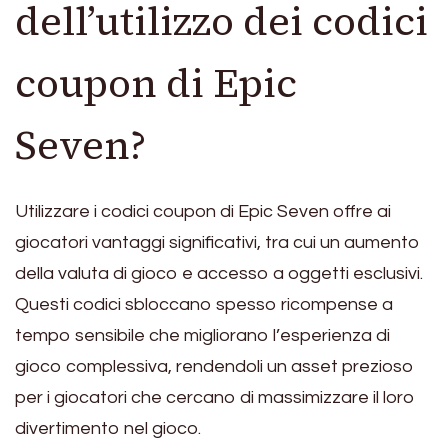
dell’utilizzo dei codici
coupon di Epic
Seven?
Utilizzare i codici coupon di Epic Seven offre ai
giocatori vantaggi significativi, tra cui un aumento
della valuta di gioco e accesso a oggetti esclusivi.
Questi codici sbloccano spesso ricompense a
tempo sensibile che migliorano l’esperienza di
gioco complessiva, rendendoli un asset prezioso
per i giocatori che cercano di massimizzare il loro
divertimento nel gioco.