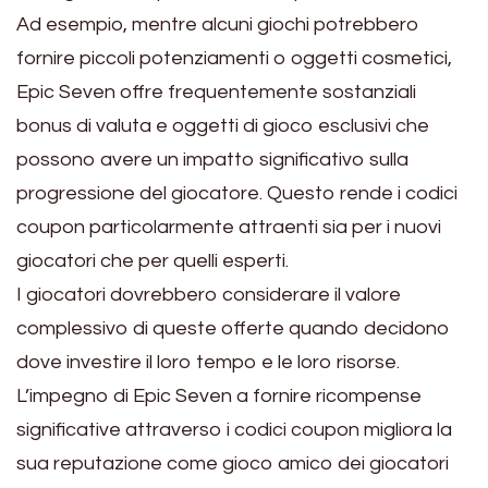
Ad esempio, mentre alcuni giochi potrebbero
fornire piccoli potenziamenti o oggetti cosmetici,
Epic Seven offre frequentemente sostanziali
bonus di valuta e oggetti di gioco esclusivi che
possono avere un impatto significativo sulla
progressione del giocatore. Questo rende i codici
coupon particolarmente attraenti sia per i nuovi
giocatori che per quelli esperti.
I giocatori dovrebbero considerare il valore
complessivo di queste offerte quando decidono
dove investire il loro tempo e le loro risorse.
L’impegno di Epic Seven a fornire ricompense
significative attraverso i codici coupon migliora la
sua reputazione come gioco amico dei giocatori