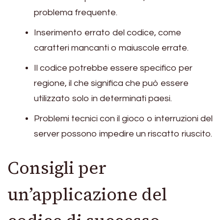
problema frequente.
Inserimento errato del codice, come
caratteri mancanti o maiuscole errate.
Il codice potrebbe essere specifico per
regione, il che significa che può essere
utilizzato solo in determinati paesi.
Problemi tecnici con il gioco o interruzioni del
server possono impedire un riscatto riuscito.
Consigli per
un’applicazione del