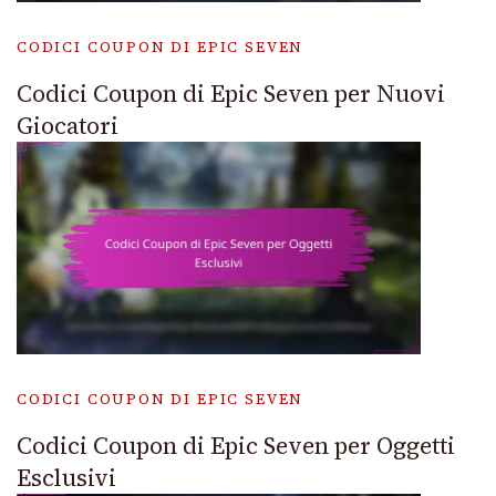
CODICI COUPON DI EPIC SEVEN
Codici Coupon di Epic Seven per Nuovi
Giocatori
CODICI COUPON DI EPIC SEVEN
Codici Coupon di Epic Seven per Oggetti
Esclusivi