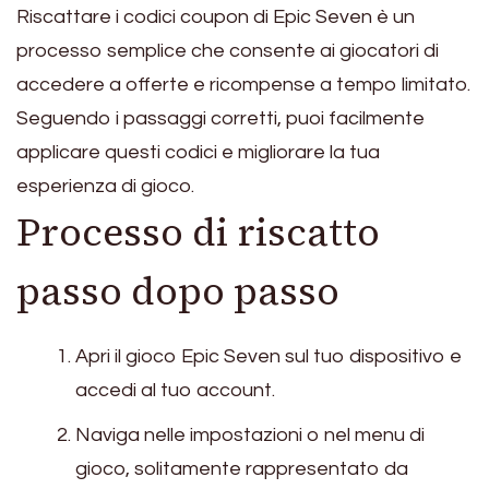
Riscattare i codici coupon di Epic Seven è un
processo semplice che consente ai giocatori di
accedere a offerte e ricompense a tempo limitato.
Seguendo i passaggi corretti, puoi facilmente
applicare questi codici e migliorare la tua
esperienza di gioco.
Processo di riscatto
passo dopo passo
Apri il gioco Epic Seven sul tuo dispositivo e
accedi al tuo account.
Naviga nelle impostazioni o nel menu di
gioco, solitamente rappresentato da