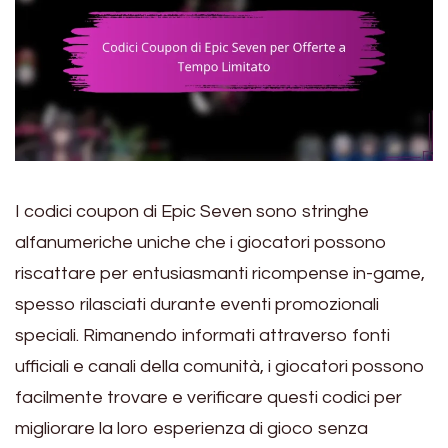
I codici coupon di Epic Seven sono stringhe
alfanumeriche uniche che i giocatori possono
riscattare per entusiasmanti ricompense in-game,
spesso rilasciati durante eventi promozionali
speciali. Rimanendo informati attraverso fonti
ufficiali e canali della comunità, i giocatori possono
facilmente trovare e verificare questi codici per
migliorare la loro esperienza di gioco senza