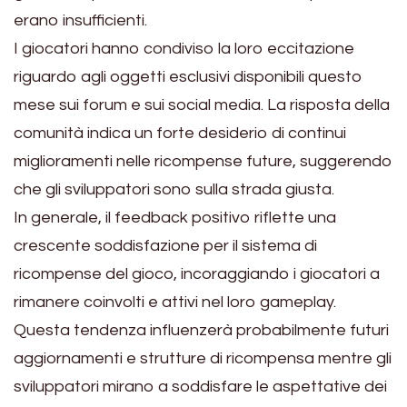
erano insufficienti.
I giocatori hanno condiviso la loro eccitazione
riguardo agli oggetti esclusivi disponibili questo
mese sui forum e sui social media. La risposta della
comunità indica un forte desiderio di continui
miglioramenti nelle ricompense future, suggerendo
che gli sviluppatori sono sulla strada giusta.
In generale, il feedback positivo riflette una
crescente soddisfazione per il sistema di
ricompense del gioco, incoraggiando i giocatori a
rimanere coinvolti e attivi nel loro gameplay.
Questa tendenza influenzerà probabilmente futuri
aggiornamenti e strutture di ricompensa mentre gli
sviluppatori mirano a soddisfare le aspettative dei