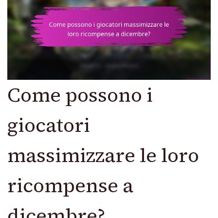
Come possono i
giocatori
massimizzare le loro
ricompense a
dicembre?