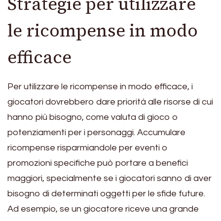
Strategie per utilizzare
le ricompense in modo
efficace
Per utilizzare le ricompense in modo efficace, i
giocatori dovrebbero dare priorità alle risorse di cui
hanno più bisogno, come valuta di gioco o
potenziamenti per i personaggi. Accumulare
ricompense risparmiandole per eventi o
promozioni specifiche può portare a benefici
maggiori, specialmente se i giocatori sanno di aver
bisogno di determinati oggetti per le sfide future.
Ad esempio, se un giocatore riceve una grande