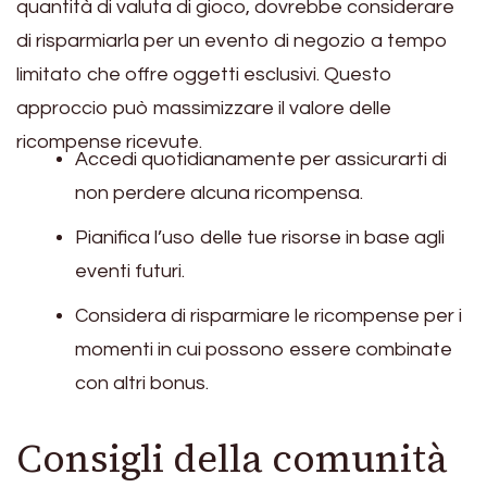
quantità di valuta di gioco, dovrebbe considerare
di risparmiarla per un evento di negozio a tempo
limitato che offre oggetti esclusivi. Questo
approccio può massimizzare il valore delle
ricompense ricevute.
Accedi quotidianamente per assicurarti di
non perdere alcuna ricompensa.
Pianifica l’uso delle tue risorse in base agli
eventi futuri.
Considera di risparmiare le ricompense per i
momenti in cui possono essere combinate
con altri bonus.
Consigli della comunità