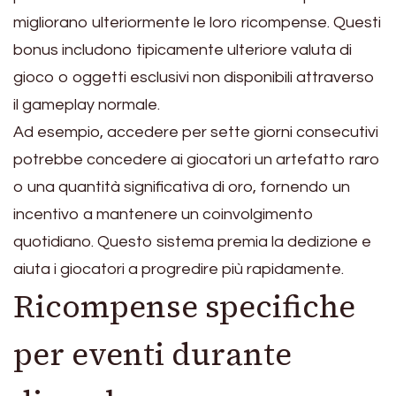
migliorano ulteriormente le loro ricompense. Questi
bonus includono tipicamente ulteriore valuta di
gioco o oggetti esclusivi non disponibili attraverso
il gameplay normale.
Ad esempio, accedere per sette giorni consecutivi
potrebbe concedere ai giocatori un artefatto raro
o una quantità significativa di oro, fornendo un
incentivo a mantenere un coinvolgimento
quotidiano. Questo sistema premia la dedizione e
aiuta i giocatori a progredire più rapidamente.
Ricompense specifiche
per eventi durante