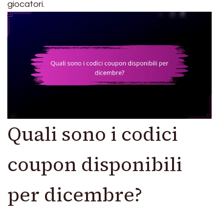
giocatori.
Quali sono i codici
coupon disponibili
per dicembre?