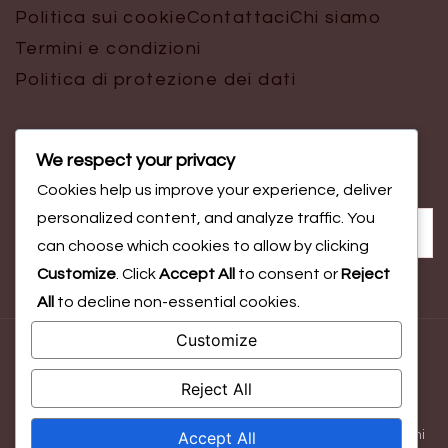
Politica sui cookie
Contattaci
Chi siamo
Termini e condizioni
Politica di protezione dei dati
We respect your privacy
Cerca
Cookies help us improve your experience, deliver
Search
personalized content, and analyze traffic. You
for:
can choose which cookies to allow by clicking
Customize
. Click
Accept All
to consent or
Reject
All
to decline non-essential cookies.
Customize
© Copyright 2026
theultimateclapback.com
. All Rights
Reserved.
Blossom Magazine | Developed By
Blossom
Reject All
Themes
.
Powered by
WordPress
.
Accept All
Politica sui cookie
Contattaci
Chi siamo
Termini e condizioni